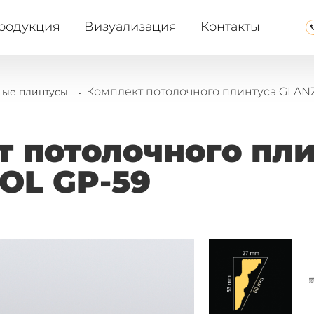
родукция
Визуализация
Контакты
.
Комплект потолочного плинтуса GLAN
ые плинтусы
 потолочного пл
OL GP-59