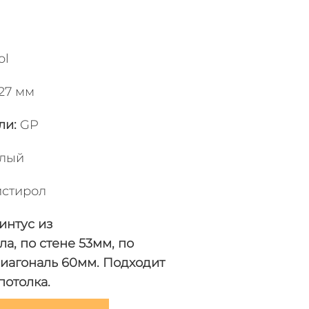
ol
27 мм
ли
:
GP
лый
стирол
интус из
а, по стене 53мм, по
диагональ 60мм. Подходит
потолка.