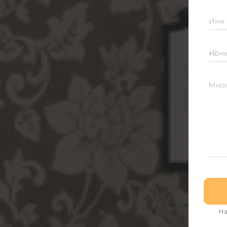
Имя
Номе
Мног
На