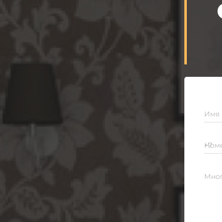
Имя
Номе
Мног