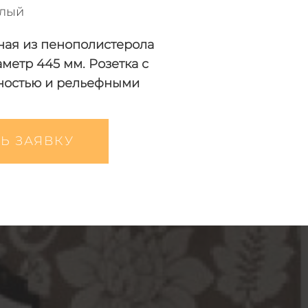
лый
ная из пенополистерола
аметр 445 мм. Розетка с
ностью и рельефными
Ь ЗАЯВКУ