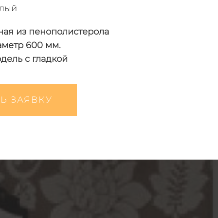
лый
ная из пенополистерола
аметр 600 мм.
дель с гладкой
Ь ЗАЯВКУ