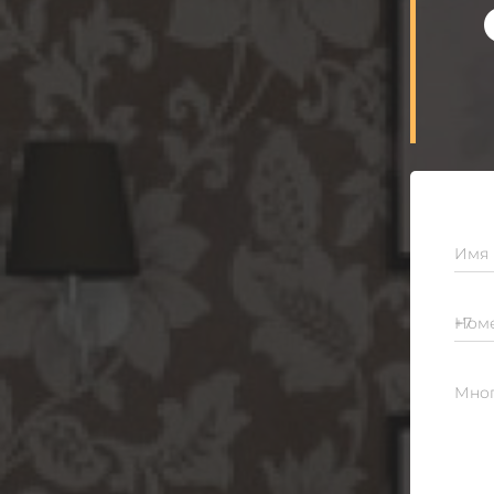
Имя
Номе
Мног